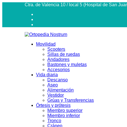
Ctra. de Valencia 10 / local 5 (Hospital de San Jua
Movilidad
Scooters
Sillas de ruedas
Andadores
Bastones y muletas
Accesorios
Vida diaria
Descanso
Aseo
Alimentación
Vestidor
Grúas y Transferencias
Órtesis y prótesis
Miembro superior
Miembro inferior
Tronco
Cráneo