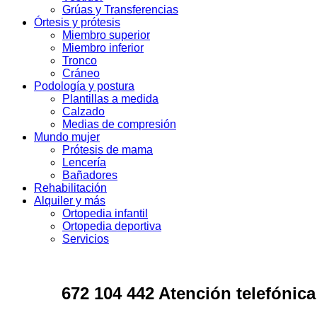
Grúas y Transferencias
Órtesis y prótesis
Miembro superior
Miembro inferior
Tronco
Cráneo
Podología y postura
Plantillas a medida
Calzado
Medias de compresión
Mundo mujer
Prótesis de mama
Lencería
Bañadores
Rehabilitación
Alquiler y más
Ortopedia infantil
Ortopedia deportiva
Servicios
672 104 442 Atención telefónica