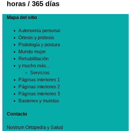
horas / 365 días
Mapa del sitio
Autonomía personal
Órtesis y prótesis
Podología y postura
Mundo mujer
Rehabilitación
y mucho más…
Servicios
Páginas interiores 1
Páginas interiores 2
Páginas interiores 3
Bastones y muletas
Contacto
Nostrum Ortopedia y Salud