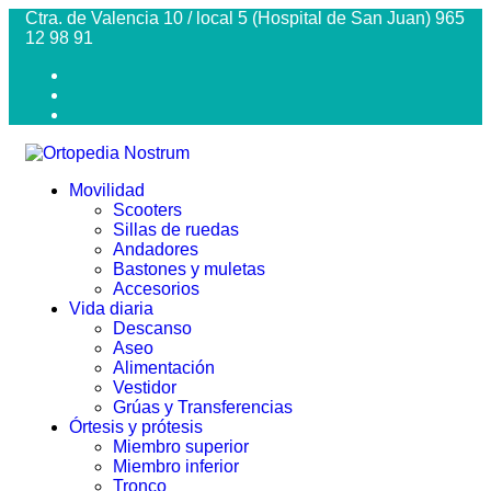
Ctra. de Valencia 10 / local 5 (Hospital de San Juan) 965
12 98 91
Movilidad
Scooters
Sillas de ruedas
Andadores
Bastones y muletas
Accesorios
Vida diaria
Descanso
Aseo
Alimentación
Vestidor
Grúas y Transferencias
Órtesis y prótesis
Miembro superior
Miembro inferior
Tronco