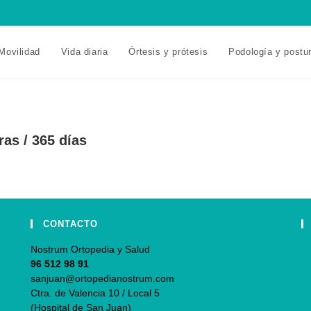
Movilidad
Vida diaria
Órtesis y prótesis
Podología y postu
ras / 365 días
CONTACTO
Nostrum Ortopedia y Salud
96 512 98 91
sanjuan@ortopedianostrum.com
Ctra. de Valencia 10 / Local 5
(Hospital de San Juan)