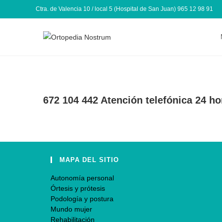
Ctra. de Valencia 10 / local 5 (Hospital de San Juan) 965 12 98 91
672 104 442 Atención telefónica 24 ho
MAPA DEL SITIO
Autonomía personal
Órtesis y prótesis
Podología y postura
Mundo mujer
Rehabilitación