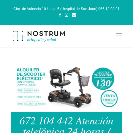
Ctra. de Valencia 10 / local 5 (Hospital de San Juan) 965 12 98 91
672 104 442 Atención
telefónica 24 horas /