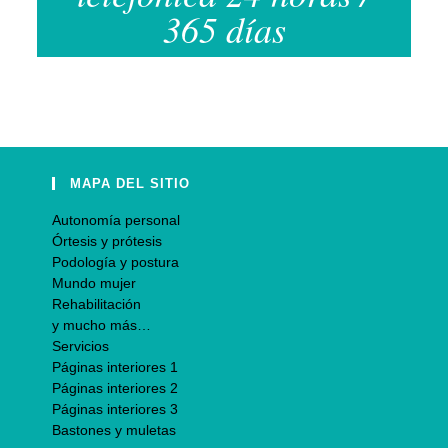
365 días
MAPA DEL SITIO
Autonomía personal
Órtesis y prótesis
Podología y postura
Mundo mujer
Rehabilitación
y mucho más…
Servicios
Páginas interiores 1
Páginas interiores 2
Páginas interiores 3
Bastones y muletas