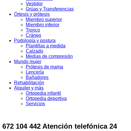
Vestidor
Grúas y Transferencias
Órtesis y prótesis
Miembro superior
Miembro inferior
Tronco
Cráneo
Podología y postura
Plantillas a medida
Calzado
Medias de compresión
Mundo mujer
Prótesis de mama
Lencería
Bañadores
Rehabilitación
Alquiler y más
Ortopedia infantil
Ortopedia deportiva
Servicios
672 104 442 Atención telefónica 24