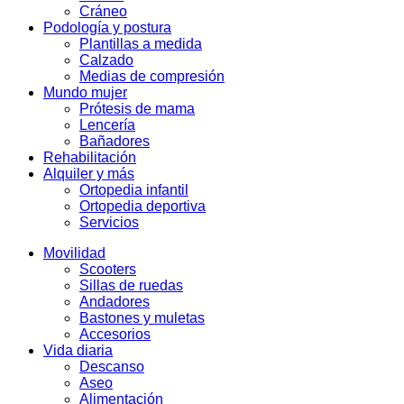
Cráneo
Podología y postura
Plantillas a medida
Calzado
Medias de compresión
Mundo mujer
Prótesis de mama
Lencería
Bañadores
Rehabilitación
Alquiler y más
Ortopedia infantil
Ortopedia deportiva
Servicios
Movilidad
Scooters
Sillas de ruedas
Andadores
Bastones y muletas
Accesorios
Vida diaria
Descanso
Aseo
Alimentación