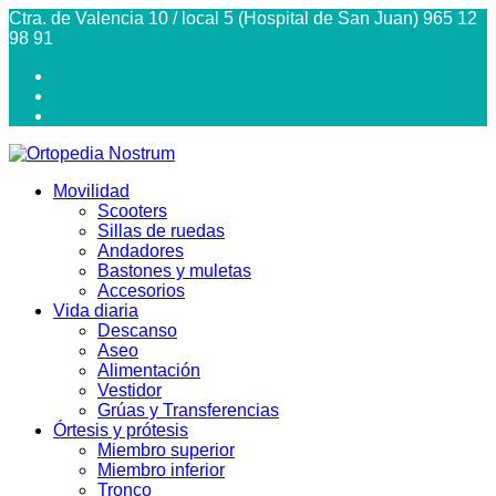
Ctra. de Valencia 10 / local 5 (Hospital de San Juan) 965 12
98 91
Movilidad
Scooters
Sillas de ruedas
Andadores
Bastones y muletas
Accesorios
Vida diaria
Descanso
Aseo
Alimentación
Vestidor
Grúas y Transferencias
Órtesis y prótesis
Miembro superior
Miembro inferior
Tronco