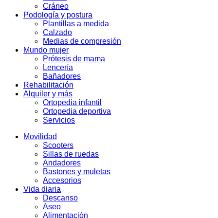
Cráneo
Podología y postura
Plantillas a medida
Calzado
Medias de compresión
Mundo mujer
Prótesis de mama
Lencería
Bañadores
Rehabilitación
Alquiler y más
Ortopedia infantil
Ortopedia deportiva
Servicios
Movilidad
Scooters
Sillas de ruedas
Andadores
Bastones y muletas
Accesorios
Vida diaria
Descanso
Aseo
Alimentación