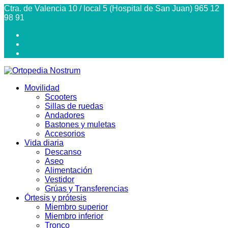
Ctra. de Valencia 10 / local 5 (Hospital de San Juan) 965 12
98 91
Movilidad
Scooters
Sillas de ruedas
Andadores
Bastones y muletas
Accesorios
Vida diaria
Descanso
Aseo
Alimentación
Vestidor
Grúas y Transferencias
Órtesis y prótesis
Miembro superior
Miembro inferior
Tronco