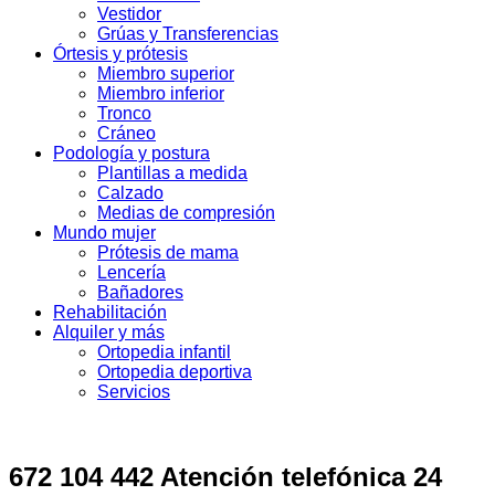
Vestidor
Grúas y Transferencias
Órtesis y prótesis
Miembro superior
Miembro inferior
Tronco
Cráneo
Podología y postura
Plantillas a medida
Calzado
Medias de compresión
Mundo mujer
Prótesis de mama
Lencería
Bañadores
Rehabilitación
Alquiler y más
Ortopedia infantil
Ortopedia deportiva
Servicios
672 104 442 Atención telefónica 24