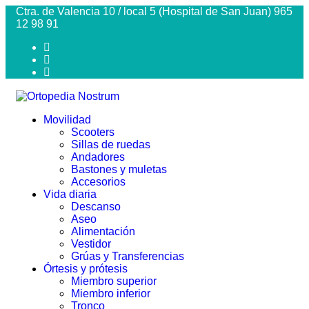
Ctra. de Valencia 10 / local 5 (Hospital de San Juan) 965
12 98 91
Movilidad
Scooters
Sillas de ruedas
Andadores
Bastones y muletas
Accesorios
Vida diaria
Descanso
Aseo
Alimentación
Vestidor
Grúas y Transferencias
Órtesis y prótesis
Miembro superior
Miembro inferior
Tronco