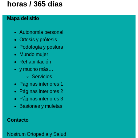
horas / 365 días
Mapa del sitio
Autonomía personal
Órtesis y prótesis
Podología y postura
Mundo mujer
Rehabilitación
y mucho más…
Servicios
Páginas interiores 1
Páginas interiores 2
Páginas interiores 3
Bastones y muletas
Contacto
Nostrum Ortopedia y Salud