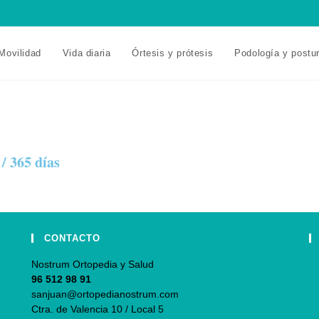
Movilidad
Vida diaria
Órtesis y prótesis
Podología y postu
/ 365 días
CONTACTO
Nostrum Ortopedia y Salud
96 512 98 91
sanjuan@ortopedianostrum.com
Ctra. de Valencia 10 / Local 5