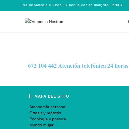
Ctra. de Valencia 10 / local 5 (Hospital de San Juan) 965 12 98 91
672 104 442 Atención telefónica 24 horas 
MAPA DEL SITIO
Autonomía personal
Órtesis y prótesis
Podología y postura
Mundo mujer