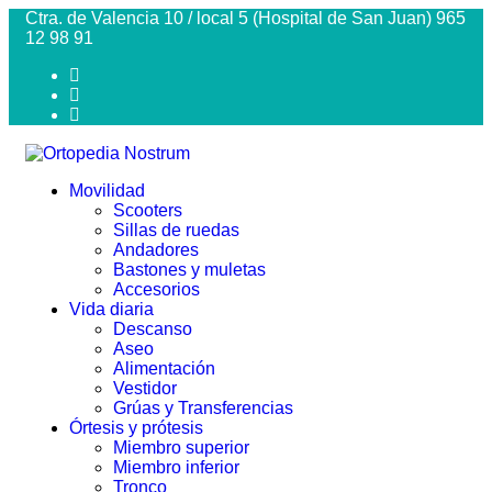
Ctra. de Valencia 10 / local 5 (Hospital de San Juan) 965
12 98 91
Movilidad
Scooters
Sillas de ruedas
Andadores
Bastones y muletas
Accesorios
Vida diaria
Descanso
Aseo
Alimentación
Vestidor
Grúas y Transferencias
Órtesis y prótesis
Miembro superior
Miembro inferior
Tronco