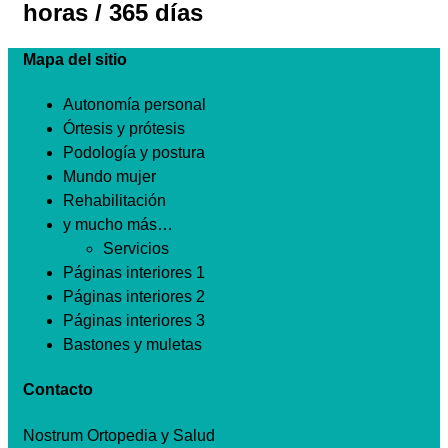
horas / 365 días
Mapa del sitio
Autonomía personal
Órtesis y prótesis
Podología y postura
Mundo mujer
Rehabilitación
y mucho más…
Servicios
Páginas interiores 1
Páginas interiores 2
Páginas interiores 3
Bastones y muletas
Contacto
Nostrum Ortopedia y Salud