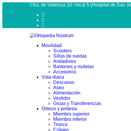
Ctra. de Valencia 10 / local 5 (Hospital de San 
Movilidad
Scooters
Sillas de ruedas
Andadores
Bastones y muletas
Accesorios
Vida diaria
Descanso
Aseo
Alimentación
Vestidor
Grúas y Transferencias
Órtesis y prótesis
Miembro superior
Miembro inferior
Tronco
Cráneo