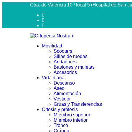
Ctra. de Valencia 10 / local 5 (Hospital de San 
Movilidad
Scooters
Sillas de ruedas
Andadores
Bastones y muletas
Accesorios
Vida diaria
Descanso
Aseo
Alimentación
Vestidor
Grúas y Transferencias
Órtesis y prótesis
Miembro superior
Miembro inferior
Tronco
Cráneo