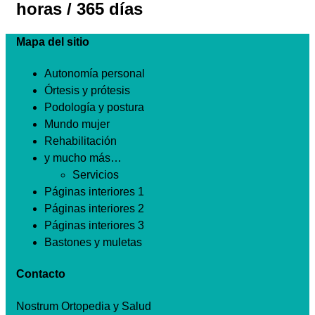
horas / 365 días
Mapa del sitio
Autonomía personal
Órtesis y prótesis
Podología y postura
Mundo mujer
Rehabilitación
y mucho más…
Servicios
Páginas interiores 1
Páginas interiores 2
Páginas interiores 3
Bastones y muletas
Contacto
Nostrum Ortopedia y Salud