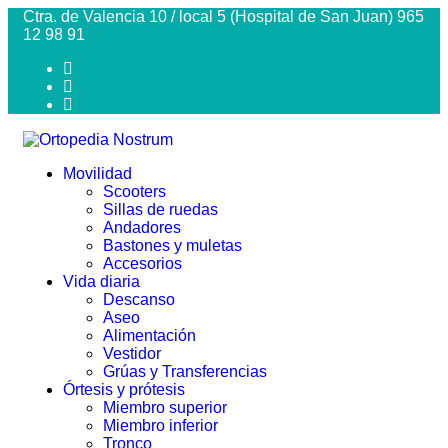
Ctra. de Valencia 10 / local 5 (Hospital de San Juan) 965
12 98 91
Movilidad
Scooters
Sillas de ruedas
Andadores
Bastones y muletas
Accesorios
Vida diaria
Descanso
Aseo
Alimentación
Vestidor
Grúas y Transferencias
Órtesis y prótesis
Miembro superior
Miembro inferior
Tronco