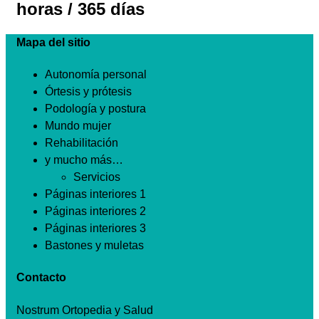
horas / 365 días
Mapa del sitio
Autonomía personal
Órtesis y prótesis
Podología y postura
Mundo mujer
Rehabilitación
y mucho más…
Servicios
Páginas interiores 1
Páginas interiores 2
Páginas interiores 3
Bastones y muletas
Contacto
Nostrum Ortopedia y Salud