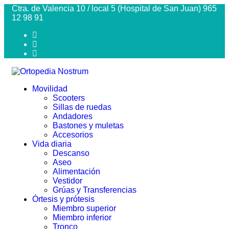
Ctra. de Valencia 10 / local 5 (Hospital de San Juan) 965
12 98 91
Movilidad
Scooters
Sillas de ruedas
Andadores
Bastones y muletas
Accesorios
Vida diaria
Descanso
Aseo
Alimentación
Vestidor
Grúas y Transferencias
Órtesis y prótesis
Miembro superior
Miembro inferior
Tronco