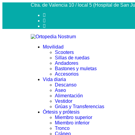
Ctra. de Valencia 10 / local 5 (Hospital de San 
Movilidad
Scooters
Sillas de ruedas
Andadores
Bastones y muletas
Accesorios
Vida diaria
Descanso
Aseo
Alimentación
Vestidor
Grúas y Transferencias
Órtesis y prótesis
Miembro superior
Miembro inferior
Tronco
Cráneo