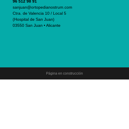
96 512 98 91
sanjuan@ortopedianostrum.com
Ctra. de Valencia 10 / Local 5
(Hospital de San Juan)
03550 San Juan • Alicante
Página en construcción