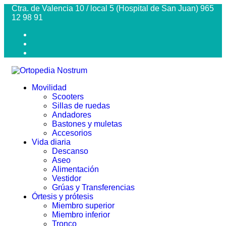
Ctra. de Valencia 10 / local 5 (Hospital de San Juan) 965
12 98 91
Movilidad
Scooters
Sillas de ruedas
Andadores
Bastones y muletas
Accesorios
Vida diaria
Descanso
Aseo
Alimentación
Vestidor
Grúas y Transferencias
Órtesis y prótesis
Miembro superior
Miembro inferior
Tronco