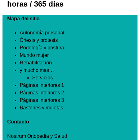
horas / 365 días
Mapa del sitio
Autonomía personal
Órtesis y prótesis
Podología y postura
Mundo mujer
Rehabilitación
y mucho más…
Servicios
Páginas interiores 1
Páginas interiores 2
Páginas interiores 3
Bastones y muletas
Contacto
Nostrum Ortopedia y Salud