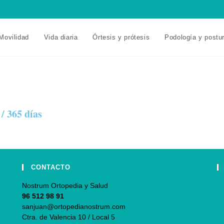
Movilidad
Vida diaria
Órtesis y prótesis
Podología y postu
/ 365 días
CONTACTO
Nostrum Ortopedia y Salud
96 512 98 91
sanjuan@ortopedianostrum.com
Ctra. de Valencia 10 / Local 5