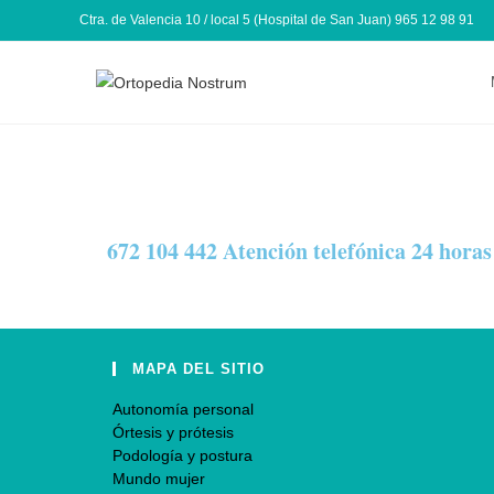
Ctra. de Valencia 10 / local 5 (Hospital de San Juan) 965 12 98 91
672 104 442 Atención telefónica 24 horas 
MAPA DEL SITIO
Autonomía personal
Órtesis y prótesis
Podología y postura
Mundo mujer