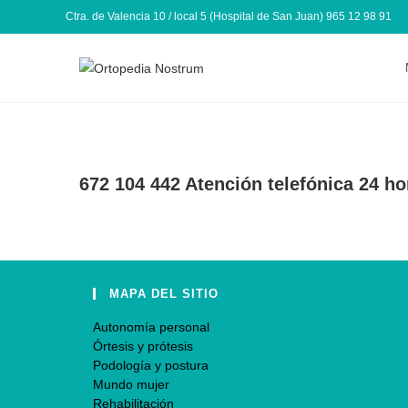
Ctra. de Valencia 10 / local 5 (Hospital de San Juan) 965 12 98 91
672 104 442 Atención telefónica 24 ho
MAPA DEL SITIO
Autonomía personal
Órtesis y prótesis
Podología y postura
Mundo mujer
Rehabilitación