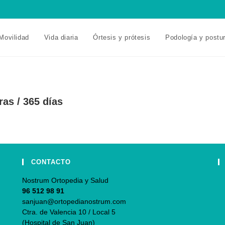
Movilidad
Vida diaria
Órtesis y prótesis
Podología y postu
ras / 365 días
CONTACTO
Nostrum Ortopedia y Salud
96 512 98 91
sanjuan@ortopedianostrum.com
Ctra. de Valencia 10 / Local 5
(Hospital de San Juan)