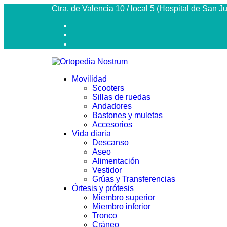
Ctra. de Valencia 10 / local 5 (Hospital de San 
Movilidad
Scooters
Sillas de ruedas
Andadores
Bastones y muletas
Accesorios
Vida diaria
Descanso
Aseo
Alimentación
Vestidor
Grúas y Transferencias
Órtesis y prótesis
Miembro superior
Miembro inferior
Tronco
Cráneo