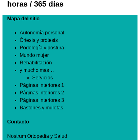
horas / 365 días
Mapa del sitio
Autonomía personal
Órtesis y prótesis
Podología y postura
Mundo mujer
Rehabilitación
y mucho más…
Servicios
Páginas interiores 1
Páginas interiores 2
Páginas interiores 3
Bastones y muletas
Contacto
Nostrum Ortopedia y Salud