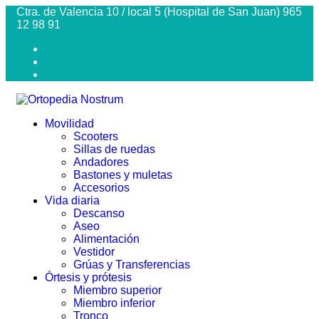
Ctra. de Valencia 10 / local 5 (Hospital de San Juan) 965
12 98 91
Movilidad
Scooters
Sillas de ruedas
Andadores
Bastones y muletas
Accesorios
Vida diaria
Descanso
Aseo
Alimentación
Vestidor
Grúas y Transferencias
Órtesis y prótesis
Miembro superior
Miembro inferior
Tronco