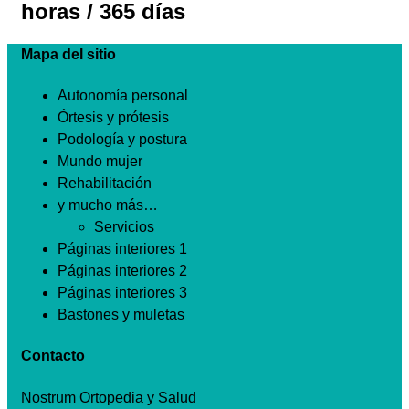
horas / 365 días
Mapa del sitio
Autonomía personal
Órtesis y prótesis
Podología y postura
Mundo mujer
Rehabilitación
y mucho más…
Servicios
Páginas interiores 1
Páginas interiores 2
Páginas interiores 3
Bastones y muletas
Contacto
Nostrum Ortopedia y Salud