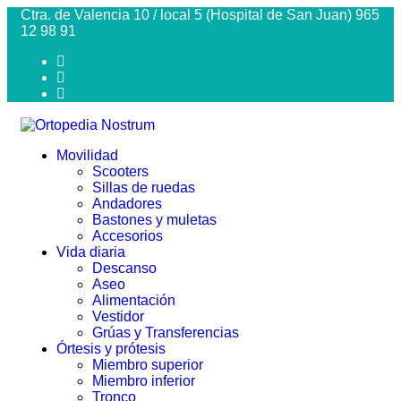
Ctra. de Valencia 10 / local 5 (Hospital de San Juan) 965
12 98 91
Movilidad
Scooters
Sillas de ruedas
Andadores
Bastones y muletas
Accesorios
Vida diaria
Descanso
Aseo
Alimentación
Vestidor
Grúas y Transferencias
Órtesis y prótesis
Miembro superior
Miembro inferior
Tronco