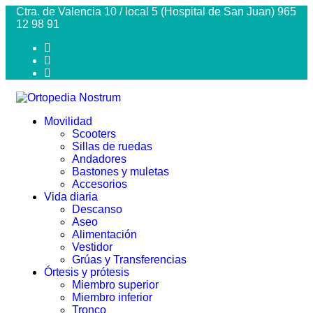
Ctra. de Valencia 10 / local 5 (Hospital de San Juan) 965
12 98 91
Movilidad
Scooters
Sillas de ruedas
Andadores
Bastones y muletas
Accesorios
Vida diaria
Descanso
Aseo
Alimentación
Vestidor
Grúas y Transferencias
Órtesis y prótesis
Miembro superior
Miembro inferior
Tronco