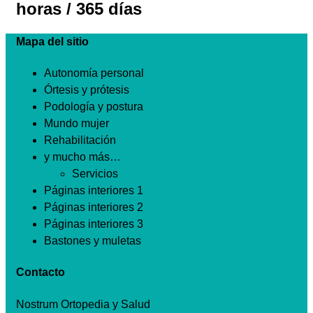
horas / 365 días
Mapa del sitio
Autonomía personal
Órtesis y prótesis
Podología y postura
Mundo mujer
Rehabilitación
y mucho más…
Servicios
Páginas interiores 1
Páginas interiores 2
Páginas interiores 3
Bastones y muletas
Contacto
Nostrum Ortopedia y Salud