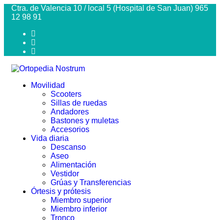
Ctra. de Valencia 10 / local 5 (Hospital de San Juan) 965
12 98 91
Movilidad
Scooters
Sillas de ruedas
Andadores
Bastones y muletas
Accesorios
Vida diaria
Descanso
Aseo
Alimentación
Vestidor
Grúas y Transferencias
Órtesis y prótesis
Miembro superior
Miembro inferior
Tronco