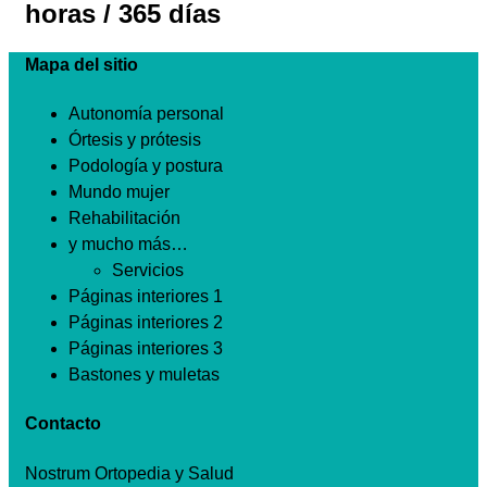
horas / 365 días
Mapa del sitio
Autonomía personal
Órtesis y prótesis
Podología y postura
Mundo mujer
Rehabilitación
y mucho más…
Servicios
Páginas interiores 1
Páginas interiores 2
Páginas interiores 3
Bastones y muletas
Contacto
Nostrum Ortopedia y Salud