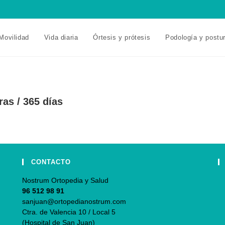
Movilidad
Vida diaria
Órtesis y prótesis
Podología y postu
ras / 365 días
CONTACTO
Nostrum Ortopedia y Salud
96 512 98 91
sanjuan@ortopedianostrum.com
Ctra. de Valencia 10 / Local 5
(Hospital de San Juan)