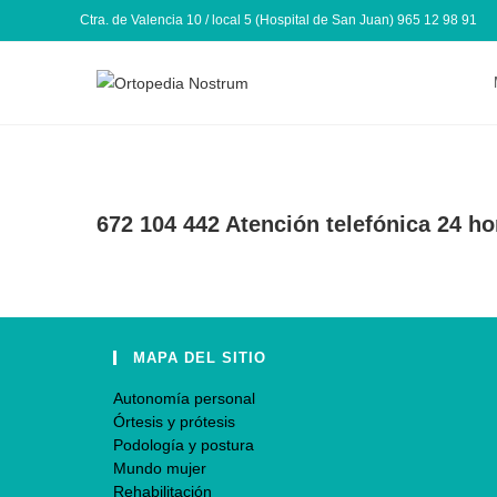
Ctra. de Valencia 10 / local 5 (Hospital de San Juan) 965 12 98 91
672 104 442 Atención telefónica 24 ho
MAPA DEL SITIO
Autonomía personal
Órtesis y prótesis
Podología y postura
Mundo mujer
Rehabilitación