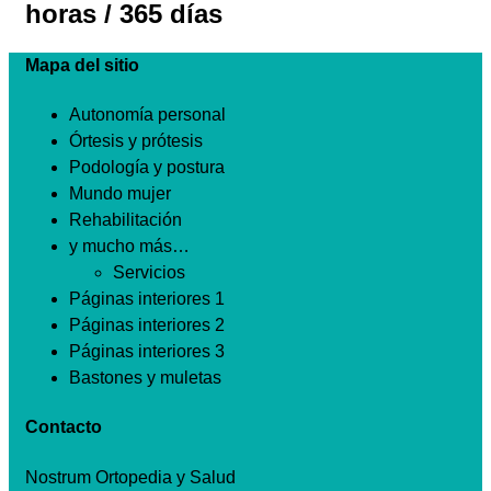
horas / 365 días
Mapa del sitio
Autonomía personal
Órtesis y prótesis
Podología y postura
Mundo mujer
Rehabilitación
y mucho más…
Servicios
Páginas interiores 1
Páginas interiores 2
Páginas interiores 3
Bastones y muletas
Contacto
Nostrum Ortopedia y Salud