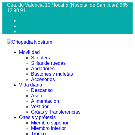
Ctra. de Valencia 10 / local 5 (Hospital de San Juan) 965
12 98 91
Movilidad
Scooters
Sillas de ruedas
Andadores
Bastones y muletas
Accesorios
Vida diaria
Descanso
Aseo
Alimentación
Vestidor
Grúas y Transferencias
Órtesis y prótesis
Miembro superior
Miembro inferior
Tronco