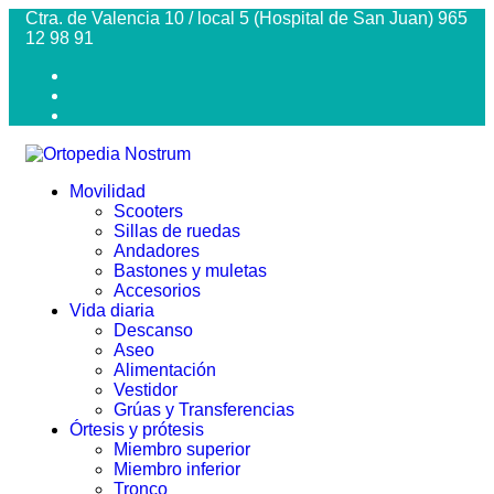
Ctra. de Valencia 10 / local 5 (Hospital de San Juan) 965
12 98 91
Movilidad
Scooters
Sillas de ruedas
Andadores
Bastones y muletas
Accesorios
Vida diaria
Descanso
Aseo
Alimentación
Vestidor
Grúas y Transferencias
Órtesis y prótesis
Miembro superior
Miembro inferior
Tronco