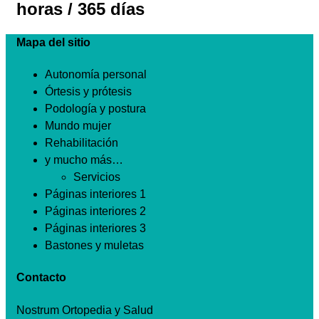
horas / 365 días
Mapa del sitio
Autonomía personal
Órtesis y prótesis
Podología y postura
Mundo mujer
Rehabilitación
y mucho más…
Servicios
Páginas interiores 1
Páginas interiores 2
Páginas interiores 3
Bastones y muletas
Contacto
Nostrum Ortopedia y Salud