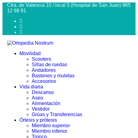
Ctra. de Valencia 10 / local 5 (Hospital de San Juan) 965
12 98 91
Movilidad
Scooters
Sillas de ruedas
Andadores
Bastones y muletas
Accesorios
Vida diaria
Descanso
Aseo
Alimentación
Vestidor
Grúas y Transferencias
Órtesis y prótesis
Miembro superior
Miembro inferior
Tronco