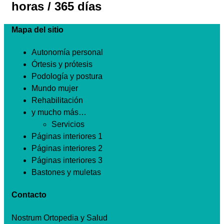
horas / 365 días
Mapa del sitio
Autonomía personal
Órtesis y prótesis
Podología y postura
Mundo mujer
Rehabilitación
y mucho más…
Servicios
Páginas interiores 1
Páginas interiores 2
Páginas interiores 3
Bastones y muletas
Contacto
Nostrum Ortopedia y Salud