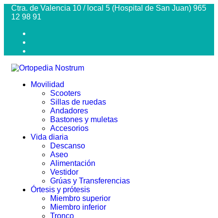
Ctra. de Valencia 10 / local 5 (Hospital de San Juan) 965
12 98 91
Movilidad
Scooters
Sillas de ruedas
Andadores
Bastones y muletas
Accesorios
Vida diaria
Descanso
Aseo
Alimentación
Vestidor
Grúas y Transferencias
Órtesis y prótesis
Miembro superior
Miembro inferior
Tronco