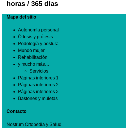
horas / 365 días
Mapa del sitio
Autonomía personal
Órtesis y prótesis
Podología y postura
Mundo mujer
Rehabilitación
y mucho más…
Servicios
Páginas interiores 1
Páginas interiores 2
Páginas interiores 3
Bastones y muletas
Contacto
Nostrum Ortopedia y Salud