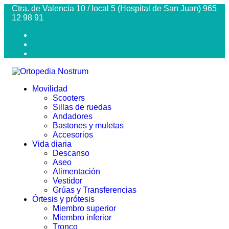
Ctra. de Valencia 10 / local 5 (Hospital de San Juan) 965
12 98 91
Movilidad
Scooters
Sillas de ruedas
Andadores
Bastones y muletas
Accesorios
Vida diaria
Descanso
Aseo
Alimentación
Vestidor
Grúas y Transferencias
Órtesis y prótesis
Miembro superior
Miembro inferior
Tronco