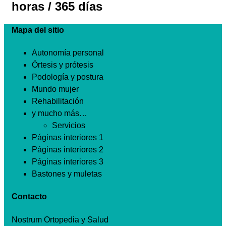
horas / 365 días
Mapa del sitio
Autonomía personal
Órtesis y prótesis
Podología y postura
Mundo mujer
Rehabilitación
y mucho más…
Servicios
Páginas interiores 1
Páginas interiores 2
Páginas interiores 3
Bastones y muletas
Contacto
Nostrum Ortopedia y Salud