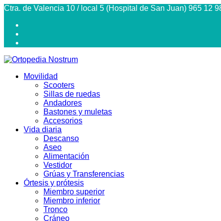
Ctra. de Valencia 10 / local 5 (Hospital de San Juan) 965 12 9
Movilidad
Scooters
Sillas de ruedas
Andadores
Bastones y muletas
Accesorios
Vida diaria
Descanso
Aseo
Alimentación
Vestidor
Grúas y Transferencias
Órtesis y prótesis
Miembro superior
Miembro inferior
Tronco
Cráneo