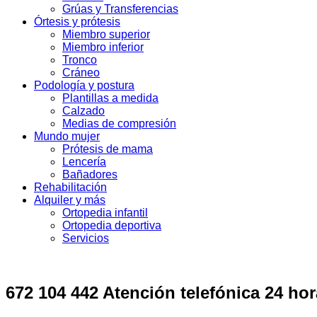
Grúas y Transferencias
Órtesis y prótesis
Miembro superior
Miembro inferior
Tronco
Cráneo
Podología y postura
Plantillas a medida
Calzado
Medias de compresión
Mundo mujer
Prótesis de mama
Lencería
Bañadores
Rehabilitación
Alquiler y más
Ortopedia infantil
Ortopedia deportiva
Servicios
672 104 442 Atención telefónica 24 hor