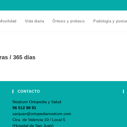
Movilidad
Vida diaria
Órtesis y prótesis
Podología y postu
ras / 365 días
CONTACTO
Nostrum Ortopedia y Salud
96 512 98 91
sanjuan@ortopedianostrum.com
Ctra. de Valencia 10 / Local 5
(Hospital de San Juan)