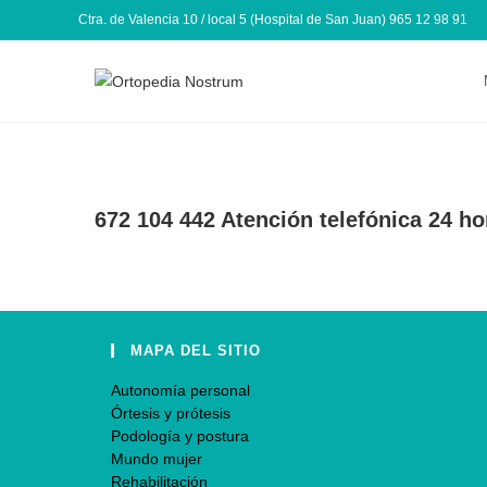
Ctra. de Valencia 10 / local 5 (Hospital de San Juan) 965 12 98 91
672 104 442 Atención telefónica 24 ho
MAPA DEL SITIO
Autonomía personal
Órtesis y prótesis
Podología y postura
Mundo mujer
Rehabilitación