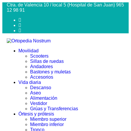
Ctra. de Valencia 10 / local 5 (Hospital de San Juan) 965
12 98 91
Movilidad
Scooters
Sillas de ruedas
Andadores
Bastones y muletas
Accesorios
Vida diaria
Descanso
Aseo
Alimentación
Vestidor
Grúas y Transferencias
Órtesis y prótesis
Miembro superior
Miembro inferior
Tronco