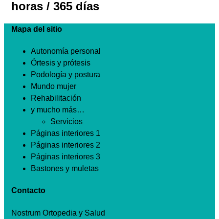
horas / 365 días
Mapa del sitio
Autonomía personal
Órtesis y prótesis
Podología y postura
Mundo mujer
Rehabilitación
y mucho más…
Servicios
Páginas interiores 1
Páginas interiores 2
Páginas interiores 3
Bastones y muletas
Contacto
Nostrum Ortopedia y Salud