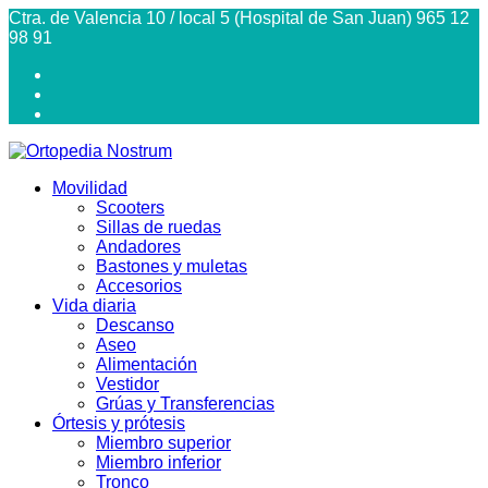
Ctra. de Valencia 10 / local 5 (Hospital de San Juan) 965 12
98 91
Movilidad
Scooters
Sillas de ruedas
Andadores
Bastones y muletas
Accesorios
Vida diaria
Descanso
Aseo
Alimentación
Vestidor
Grúas y Transferencias
Órtesis y prótesis
Miembro superior
Miembro inferior
Tronco