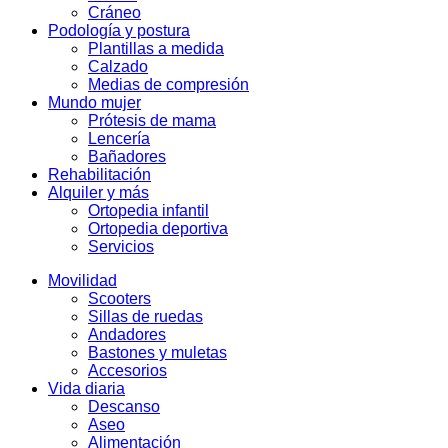
Cráneo
Podología y postura
Plantillas a medida
Calzado
Medias de compresión
Mundo mujer
Prótesis de mama
Lencería
Bañadores
Rehabilitación
Alquiler y más
Ortopedia infantil
Ortopedia deportiva
Servicios
Movilidad
Scooters
Sillas de ruedas
Andadores
Bastones y muletas
Accesorios
Vida diaria
Descanso
Aseo
Alimentación