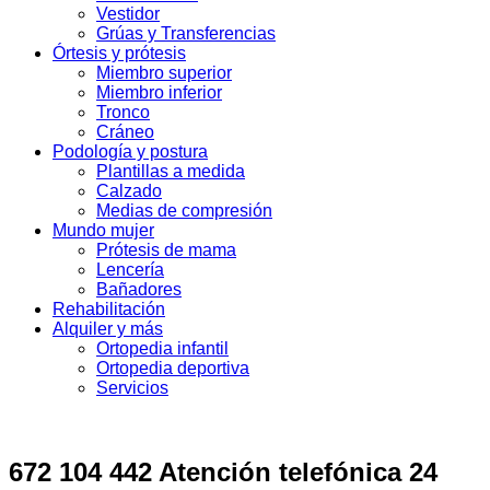
Vestidor
Grúas y Transferencias
Órtesis y prótesis
Miembro superior
Miembro inferior
Tronco
Cráneo
Podología y postura
Plantillas a medida
Calzado
Medias de compresión
Mundo mujer
Prótesis de mama
Lencería
Bañadores
Rehabilitación
Alquiler y más
Ortopedia infantil
Ortopedia deportiva
Servicios
672 104 442 Atención telefónica 24