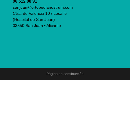
96 512 98 91
sanjuan@ortopedianostrum.com
Ctra. de Valencia 10 / Local 5
(Hospital de San Juan)
03550 San Juan • Alicante
Página en construcción