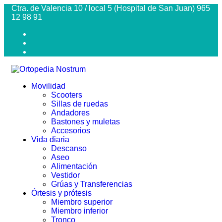
Ctra. de Valencia 10 / local 5 (Hospital de San Juan) 965
12 98 91
Movilidad
Scooters
Sillas de ruedas
Andadores
Bastones y muletas
Accesorios
Vida diaria
Descanso
Aseo
Alimentación
Vestidor
Grúas y Transferencias
Órtesis y prótesis
Miembro superior
Miembro inferior
Tronco