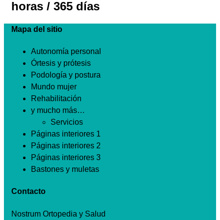
horas / 365 días
Mapa del sitio
Autonomía personal
Órtesis y prótesis
Podología y postura
Mundo mujer
Rehabilitación
y mucho más…
Servicios
Páginas interiores 1
Páginas interiores 2
Páginas interiores 3
Bastones y muletas
Contacto
Nostrum Ortopedia y Salud