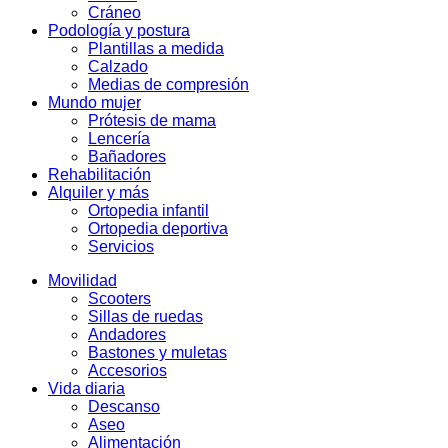
Cráneo
Podología y postura
Plantillas a medida
Calzado
Medias de compresión
Mundo mujer
Prótesis de mama
Lencería
Bañadores
Rehabilitación
Alquiler y más
Ortopedia infantil
Ortopedia deportiva
Servicios
Movilidad
Scooters
Sillas de ruedas
Andadores
Bastones y muletas
Accesorios
Vida diaria
Descanso
Aseo
Alimentación