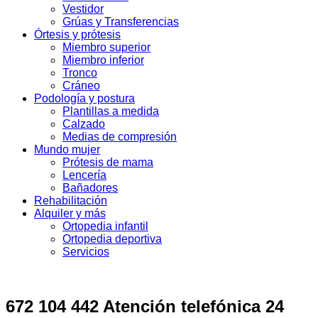
Vestidor
Grúas y Transferencias
Órtesis y prótesis
Miembro superior
Miembro inferior
Tronco
Cráneo
Podología y postura
Plantillas a medida
Calzado
Medias de compresión
Mundo mujer
Prótesis de mama
Lencería
Bañadores
Rehabilitación
Alquiler y más
Ortopedia infantil
Ortopedia deportiva
Servicios
672 104 442 Atención telefónica 24