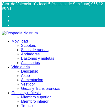
Ctra. de Valencia 10 / local 5 (Hospital de San Juan) 965 12
98 91
Movilidad
Scooters
Sillas de ruedas
Andadores
Bastones y muletas
Accesorios
Vida diaria
Descanso
Aseo
Alimentación
Vestidor
Grúas y Transferencias
Órtesis y prótesis
Miembro superior
Miembro inferior
Tronco