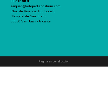
96 512 98 91
sanjuan@ortopedianostrum.com
Ctra. de Valencia 10 / Local 5
(Hospital de San Juan)
03550 San Juan • Alicante
Página en construcción