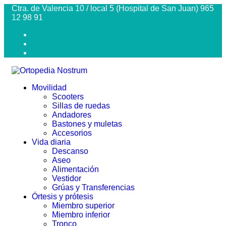
Ctra. de Valencia 10 / local 5 (Hospital de San Juan) 965
12 98 91
Movilidad
Scooters
Sillas de ruedas
Andadores
Bastones y muletas
Accesorios
Vida diaria
Descanso
Aseo
Alimentación
Vestidor
Grúas y Transferencias
Órtesis y prótesis
Miembro superior
Miembro inferior
Tronco