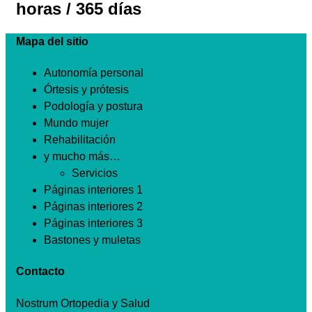
horas / 365 días
Mapa del sitio
Autonomía personal
Órtesis y prótesis
Podología y postura
Mundo mujer
Rehabilitación
y mucho más…
Servicios
Páginas interiores 1
Páginas interiores 2
Páginas interiores 3
Bastones y muletas
Contacto
Nostrum Ortopedia y Salud