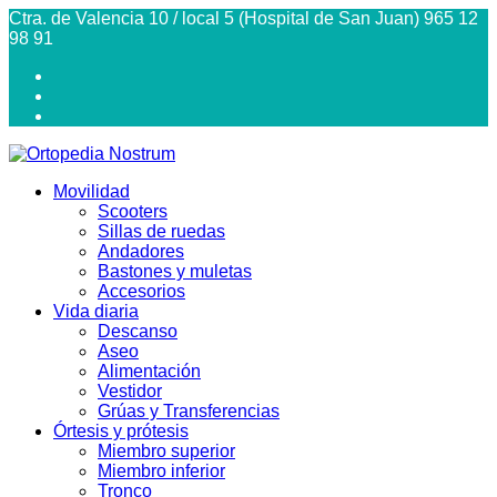
Ctra. de Valencia 10 / local 5 (Hospital de San Juan) 965 12
98 91
Movilidad
Scooters
Sillas de ruedas
Andadores
Bastones y muletas
Accesorios
Vida diaria
Descanso
Aseo
Alimentación
Vestidor
Grúas y Transferencias
Órtesis y prótesis
Miembro superior
Miembro inferior
Tronco