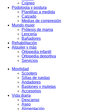
Cráneo
Podología y postura
Plantillas a medida
Calzado
Medias de compresión
Mundo mujer
Prótesis de mama
Lencería
Bañadores
Rehabilitación
Alquiler y más
Ortopedia infantil
Ortopedia deportiva
Servicios
Movilidad
Scooters
Sillas de ruedas
Andadores
Bastones y muletas
Accesorios
Vida diaria
Descanso
Aseo
Alimentación