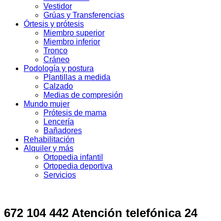
Vestidor
Grúas y Transferencias
Órtesis y prótesis
Miembro superior
Miembro inferior
Tronco
Cráneo
Podología y postura
Plantillas a medida
Calzado
Medias de compresión
Mundo mujer
Prótesis de mama
Lencería
Bañadores
Rehabilitación
Alquiler y más
Ortopedia infantil
Ortopedia deportiva
Servicios
672 104 442 Atención telefónica 24