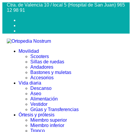
Ctra. de Valencia 10 / local 5 (Hospital de San Juan) 965
12 98 91
Movilidad
Scooters
Sillas de ruedas
Andadores
Bastones y muletas
Accesorios
Vida diaria
Descanso
Aseo
Alimentación
Vestidor
Grúas y Transferencias
Órtesis y prótesis
Miembro superior
Miembro inferior
Tronco