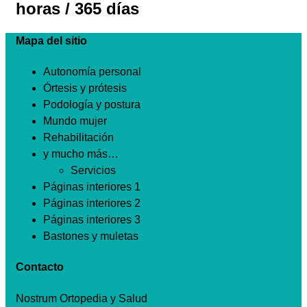
horas / 365 días
Mapa del sitio
Autonomía personal
Órtesis y prótesis
Podología y postura
Mundo mujer
Rehabilitación
y mucho más…
Servicios
Páginas interiores 1
Páginas interiores 2
Páginas interiores 3
Bastones y muletas
Contacto
Nostrum Ortopedia y Salud