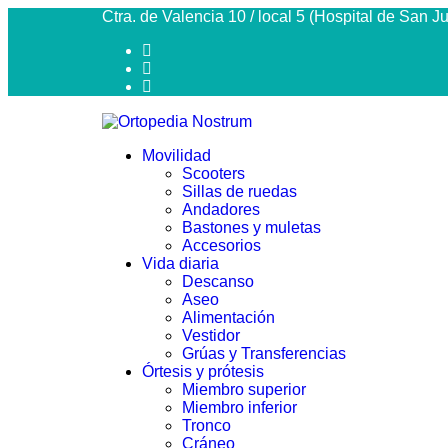
Ctra. de Valencia 10 / local 5 (Hospital de San 
Movilidad
Scooters
Sillas de ruedas
Andadores
Bastones y muletas
Accesorios
Vida diaria
Descanso
Aseo
Alimentación
Vestidor
Grúas y Transferencias
Órtesis y prótesis
Miembro superior
Miembro inferior
Tronco
Cráneo