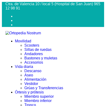
Ctra. de Valencia 10 / local 5 (Hospital de San Juan) 965
12 98 91
Movilidad
Scooters
Sillas de ruedas
Andadores
Bastones y muletas
Accesorios
Vida diaria
Descanso
Aseo
Alimentación
Vestidor
Grúas y Transferencias
Órtesis y prótesis
Miembro superior
Miembro inferior
Tronco