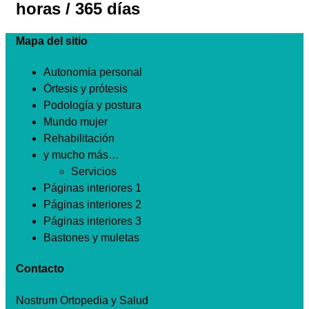
horas / 365 días
Mapa del sitio
Autonomía personal
Órtesis y prótesis
Podología y postura
Mundo mujer
Rehabilitación
y mucho más…
Servicios
Páginas interiores 1
Páginas interiores 2
Páginas interiores 3
Bastones y muletas
Contacto
Nostrum Ortopedia y Salud