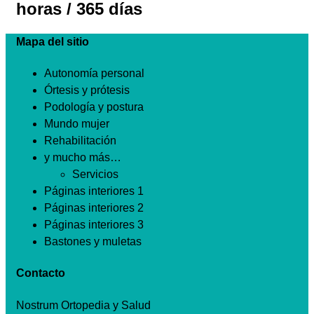
horas / 365 días
Mapa del sitio
Autonomía personal
Órtesis y prótesis
Podología y postura
Mundo mujer
Rehabilitación
y mucho más…
Servicios
Páginas interiores 1
Páginas interiores 2
Páginas interiores 3
Bastones y muletas
Contacto
Nostrum Ortopedia y Salud