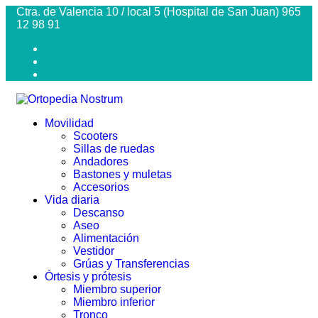
Ctra. de Valencia 10 / local 5 (Hospital de San Juan) 965
12 98 91
Movilidad
Scooters
Sillas de ruedas
Andadores
Bastones y muletas
Accesorios
Vida diaria
Descanso
Aseo
Alimentación
Vestidor
Grúas y Transferencias
Órtesis y prótesis
Miembro superior
Miembro inferior
Tronco