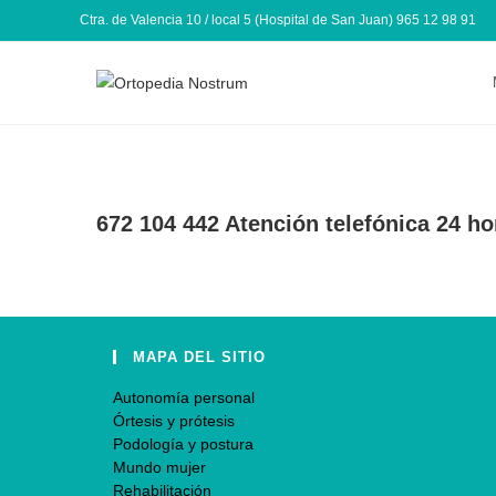
Ctra. de Valencia 10 / local 5 (Hospital de San Juan) 965 12 98 91
672 104 442 Atención telefónica 24 ho
MAPA DEL SITIO
Autonomía personal
Órtesis y prótesis
Podología y postura
Mundo mujer
Rehabilitación