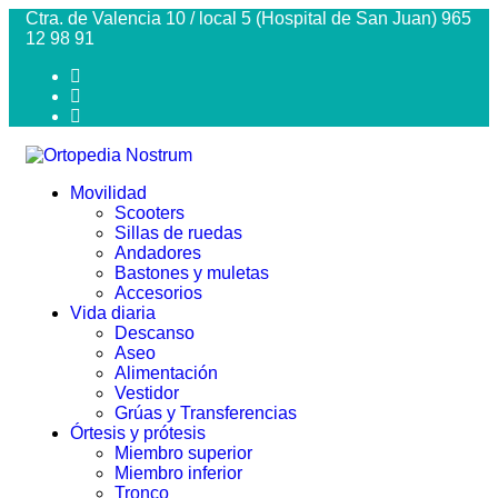
Ctra. de Valencia 10 / local 5 (Hospital de San Juan) 965
12 98 91
Movilidad
Scooters
Sillas de ruedas
Andadores
Bastones y muletas
Accesorios
Vida diaria
Descanso
Aseo
Alimentación
Vestidor
Grúas y Transferencias
Órtesis y prótesis
Miembro superior
Miembro inferior
Tronco