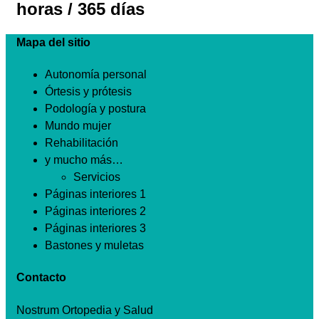
horas / 365 días
Mapa del sitio
Autonomía personal
Órtesis y prótesis
Podología y postura
Mundo mujer
Rehabilitación
y mucho más…
Servicios
Páginas interiores 1
Páginas interiores 2
Páginas interiores 3
Bastones y muletas
Contacto
Nostrum Ortopedia y Salud