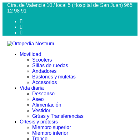
Ctra. de Valencia 10 / local 5 (Hospital de San Juan) 965
12 98 91
Movilidad
Scooters
Sillas de ruedas
Andadores
Bastones y muletas
Accesorios
Vida diaria
Descanso
Aseo
Alimentación
Vestidor
Grúas y Transferencias
Órtesis y prótesis
Miembro superior
Miembro inferior
Tronco