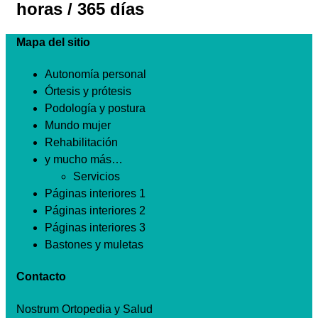
horas / 365 días
Mapa del sitio
Autonomía personal
Órtesis y prótesis
Podología y postura
Mundo mujer
Rehabilitación
y mucho más…
Servicios
Páginas interiores 1
Páginas interiores 2
Páginas interiores 3
Bastones y muletas
Contacto
Nostrum Ortopedia y Salud