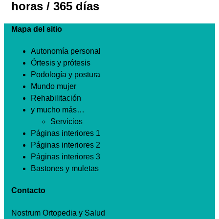
horas / 365 días
Mapa del sitio
Autonomía personal
Órtesis y prótesis
Podología y postura
Mundo mujer
Rehabilitación
y mucho más…
Servicios
Páginas interiores 1
Páginas interiores 2
Páginas interiores 3
Bastones y muletas
Contacto
Nostrum Ortopedia y Salud