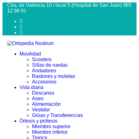
Ctra. de Valencia 10 / local 5 (Hospital de San Juan) 965
12 98 91
Movilidad
Scooters
Sillas de ruedas
Andadores
Bastones y muletas
Accesorios
Vida diaria
Descanso
Aseo
Alimentación
Vestidor
Grúas y Transferencias
Órtesis y prótesis
Miembro superior
Miembro inferior
Tronco