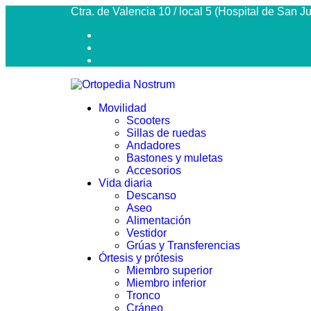
Ctra. de Valencia 10 / local 5 (Hospital de San 
Movilidad
Scooters
Sillas de ruedas
Andadores
Bastones y muletas
Accesorios
Vida diaria
Descanso
Aseo
Alimentación
Vestidor
Grúas y Transferencias
Órtesis y prótesis
Miembro superior
Miembro inferior
Tronco
Cráneo