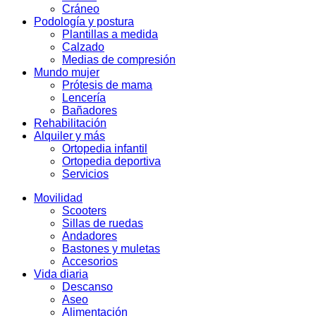
Cráneo
Podología y postura
Plantillas a medida
Calzado
Medias de compresión
Mundo mujer
Prótesis de mama
Lencería
Bañadores
Rehabilitación
Alquiler y más
Ortopedia infantil
Ortopedia deportiva
Servicios
Movilidad
Scooters
Sillas de ruedas
Andadores
Bastones y muletas
Accesorios
Vida diaria
Descanso
Aseo
Alimentación