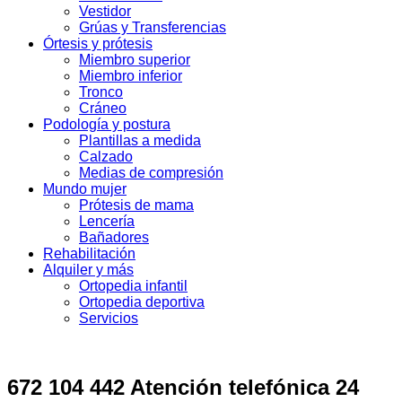
Vestidor
Grúas y Transferencias
Órtesis y prótesis
Miembro superior
Miembro inferior
Tronco
Cráneo
Podología y postura
Plantillas a medida
Calzado
Medias de compresión
Mundo mujer
Prótesis de mama
Lencería
Bañadores
Rehabilitación
Alquiler y más
Ortopedia infantil
Ortopedia deportiva
Servicios
672 104 442 Atención telefónica 24