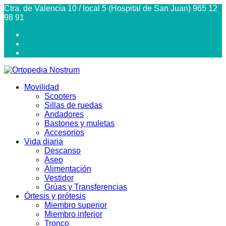
Ctra. de Valencia 10 / local 5 (Hospital de San Juan) 965 12
98 91
Movilidad
Scooters
Sillas de ruedas
Andadores
Bastones y muletas
Accesorios
Vida diaria
Descanso
Aseo
Alimentación
Vestidor
Grúas y Transferencias
Órtesis y prótesis
Miembro superior
Miembro inferior
Tronco